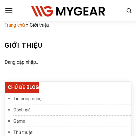
Chuyển
đến
nội
Trang chủ
»
Giới thiệu
dung
GIỚI THIỆU
Đang cập nhập..
CHỦ ĐỀ BLOG
Tin công nghệ
Đánh giá
Game
Thủ thuật