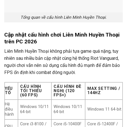
Tổng quan về cấu hình Liên Minh Huyền Thoại.
Cập nhật cấu hình chơi Liên Minh Huyền Thoại
trên PC 2026
Liên Minh Huyền Thoại không phải tựa game quá nặng, tuy
nhiên sau nhiều bản cập nhật cùng hệ thống Riot Vanguard,
người chơi vẫn nên sử dụng cấu hình đủ mạnh để đảm bảo
FPS ổn định khi combat đông người.
CẤU HÌNH
CẤU HÌNH ĐỀ
YẾU
MAX SETTING /
TỐI THIỂU
NGHỊ (120
TỐ
144HZ
(60 FPS)
FPS+)
Hệ
Windows 10/11
Windows 10/11
điều
Windows 11 64-bit
64-bit
64-bit
hành
Core i3-8100 /
Core i5-10400F
Core i5-12400F /
CPU