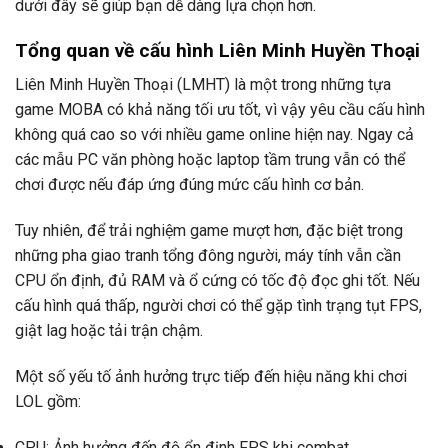
dưới đây sẽ giúp bạn dễ dàng lựa chọn hơn.
Tổng quan về cấu hình Liên Minh Huyền Thoại
Liên Minh Huyền Thoại (LMHT) là một trong những tựa
game MOBA có khả năng tối ưu tốt, vì vậy yêu cầu cấu hình
không quá cao so với nhiều game online hiện nay. Ngay cả
các mẫu PC văn phòng hoặc laptop tầm trung vẫn có thể
chơi được nếu đáp ứng đúng mức cấu hình cơ bản.
Tuy nhiên, để trải nghiệm game mượt hơn, đặc biệt trong
những pha giao tranh tổng đông người, máy tính vẫn cần
CPU ổn định, đủ RAM và ổ cứng có tốc độ đọc ghi tốt. Nếu
cấu hình quá thấp, người chơi có thể gặp tình trạng tụt FPS,
giật lag hoặc tải trận chậm.
Một số yếu tố ảnh hưởng trực tiếp đến hiệu năng khi chơi
LOL gồm:
CPU: Ảnh hưởng đến độ ổn định FPS khi combat