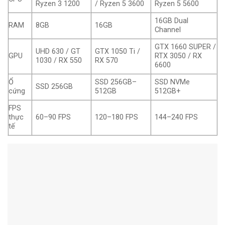
Ryzen 3 1200
/ Ryzen 5 3600
Ryzen 5 5600
16GB Dual
RAM
8GB
16GB
Channel
GTX 1660 SUPER /
UHD 630 / GT
GTX 1050 Ti /
GPU
RTX 3050 / RX
1030 / RX 550
RX 570
6600
Ổ
SSD 256GB–
SSD NVMe
SSD 256GB
cứng
512GB
512GB+
FPS
thực
60–90 FPS
120–180 FPS
144–240 FPS
tế