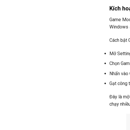
Kích h
Game Mode
Windows s
Cách bật
Mở Settin
Chọn Gam
Nhấn vào
Gạt công 
Đây là mộ
chạy nhiều 