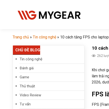
Chuyển
đến
nội
dung
Trang chủ
»
Tin công nghệ
»
10 cách tăng FPS cho lapto
10 cách
CHỦ ĐỀ BLOG
262 lượ
Tin công nghệ
Đánh giá
Khi chơi g
làm trải 
Game
2026, dưới
Thủ thuật
FPS là
Video Review
Tư vấn
FPS (Frame