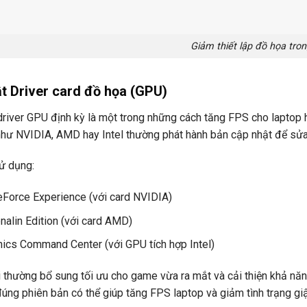
Giảm thiết lập đồ họa tro
t Driver card đồ họa (GPU)
river GPU định kỳ là một trong những cách tăng FPS cho laptop h
hư NVIDIA, AMD hay Intel thường phát hành bản cập nhật để sửa lỗ
ử dụng:
Force Experience (với card NVIDIA)
alin Edition (với card AMD)
phics Command Center (với GPU tích hợp Intel)
i thường bổ sung tối ưu cho game vừa ra mắt và cải thiện khả nă
úng phiên bản có thể giúp tăng FPS laptop và giảm tình trạng giậ