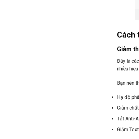
Cách 
Giảm th
Đây là cá
nhiều hiệu
Bạn nên t
Hạ độ phâ
Giảm chấ
Tắt Anti-A
Giảm Tex