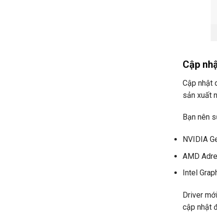
Cập nhậ
Cập nhật d
sản xuất n
Bạn nên s
NVIDIA Ge
AMD Adren
Intel Gra
Driver mớ
cập nhật đ