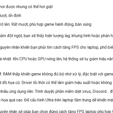
hơi được nhưng có thể hơi giật
ượt, ổn định
rở lên: Rất mượt, phù hợp game hành động, bắn súng
iảm đột ngột, bạn sẽ thấy hiện tượng lag, khựng hình hoặc phản 
nguyên nhân khiến bạn phải tìm cách tăng FPS cho laptop, phổ bi
 nhiệt: Khi CPU hoặc GPU nóng lên, hệ thống sẽ tự giảm hiệu năng
: RAM thấp khiến game không đủ bộ nhớ xử lý, đặc biệt với ga
d đồ họa cũ: Driver lỗi thời có thể làm giảm hiệu suất hoặc không
hiều ứng dụng nền: Trình duyệt, phần mềm diệt virus, Discord… đề
 họa quá cao: Để cấu hình Ultra trên laptop tầm trung dễ khiến má
uyên nhân sẽ giúp bạn chọn đúng cách tăng FPS laptop phù hợp th