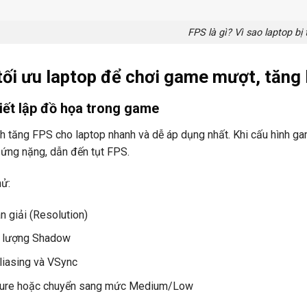
FPS là gì? Vì sao laptop bị
tối ưu laptop để chơi game mượt, tăng 
iết lập đồ họa trong game
ch tăng FPS cho laptop nhanh và dễ áp dụng nhất. Khi cấu hình g
 ứng nặng, dẫn đến tụt FPS.
hử:
n giải (Resolution)
t lượng Shadow
liasing và VSync
ture hoặc chuyển sang mức Medium/Low