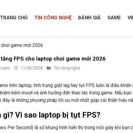
TRANG CHỦ
TIN CÔNG NGHỆ
ĐÁNH GIÁ
GAME
V
p chơi game mới 2026
 tăng FPS cho laptop chơi game mới 2026
t xem
11/06/2026
Tin công nghệ
ame trên laptop, tình trạng giật lag hay tụt FPS luôn là điều khiế
nghiệm kém mượt và ảnh hưởng đến thao tác trong game. Nếu bạn 
 đây là những phương pháp tối ưu mới nhất giúp cải thiện hiệu n
 gì? Vì sao laptop bị tụt FPS?
s Per Second) là số khung hình hiển thị trong mỗi giây khi bạn 