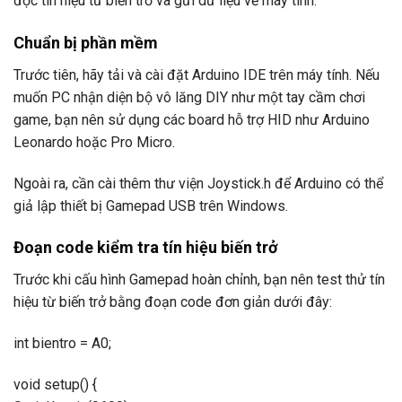
đọc tín hiệu từ biến trở và gửi dữ liệu về máy tính.
Chuẩn bị phần mềm
Trước tiên, hãy tải và cài đặt Arduino IDE trên máy tính. Nếu
muốn PC nhận diện bộ vô lăng DIY như một tay cầm chơi
game, bạn nên sử dụng các board hỗ trợ HID như Arduino
Leonardo hoặc Pro Micro.
Ngoài ra, cần cài thêm thư viện Joystick.h để Arduino có thể
giả lập thiết bị Gamepad USB trên Windows.
Đoạn code kiểm tra tín hiệu biến trở
Trước khi cấu hình Gamepad hoàn chỉnh, bạn nên test thử tín
hiệu từ biến trở bằng đoạn code đơn giản dưới đây:
int bientro = A0;
void setup() {