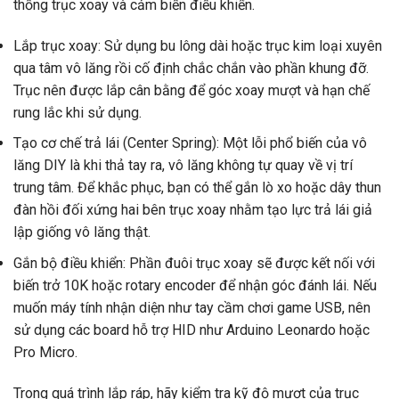
thống trục xoay và cảm biến điều khiển.
Lắp trục xoay: Sử dụng bu lông dài hoặc trục kim loại xuyên
qua tâm vô lăng rồi cố định chắc chắn vào phần khung đỡ.
Trục nên được lắp cân bằng để góc xoay mượt và hạn chế
rung lắc khi sử dụng.
Tạo cơ chế trả lái (Center Spring): Một lỗi phổ biến của vô
lăng DIY là khi thả tay ra, vô lăng không tự quay về vị trí
trung tâm. Để khắc phục, bạn có thể gắn lò xo hoặc dây thun
đàn hồi đối xứng hai bên trục xoay nhằm tạo lực trả lái giả
lập giống vô lăng thật.
Gắn bộ điều khiển: Phần đuôi trục xoay sẽ được kết nối với
biến trở 10K hoặc rotary encoder để nhận góc đánh lái. Nếu
muốn máy tính nhận diện như tay cầm chơi game USB, nên
sử dụng các board hỗ trợ HID như Arduino Leonardo hoặc
Pro Micro.
Trong quá trình lắp ráp, hãy kiểm tra kỹ độ mượt của trục