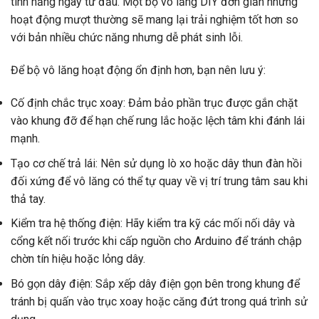
tính năng ngay từ đầu. Một bộ vô lăng DIY đơn giản nhưng
hoạt động mượt thường sẽ mang lại trải nghiệm tốt hơn so
với bản nhiều chức năng nhưng dễ phát sinh lỗi.
Để bộ vô lăng hoạt động ổn định hơn, bạn nên lưu ý:
Cố định chắc trục xoay: Đảm bảo phần trục được gắn chặt
vào khung đỡ để hạn chế rung lắc hoặc lệch tâm khi đánh lái
mạnh.
Tạo cơ chế trả lái: Nên sử dụng lò xo hoặc dây thun đàn hồi
đối xứng để vô lăng có thể tự quay về vị trí trung tâm sau khi
thả tay.
Kiểm tra hệ thống điện: Hãy kiểm tra kỹ các mối nối dây và
cổng kết nối trước khi cấp nguồn cho Arduino để tránh chập
chờn tín hiệu hoặc lỏng dây.
Bó gọn dây điện: Sắp xếp dây điện gọn bên trong khung để
tránh bị quấn vào trục xoay hoặc căng đứt trong quá trình sử