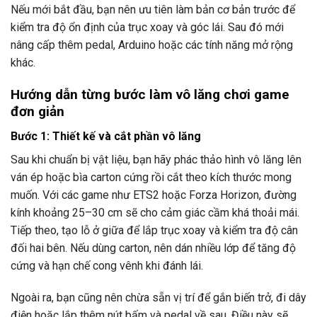
Nếu mới bắt đầu, bạn nên ưu tiên làm bản cơ bản trước để
kiểm tra độ ổn định của trục xoay và góc lái. Sau đó mới
nâng cấp thêm pedal, Arduino hoặc các tính năng mở rộng
khác.
Hướng dẫn từng bước làm vô lăng chơi game
đơn giản
Bước 1: Thiết kế và cắt phần vô lăng
Sau khi chuẩn bị vật liệu, bạn hãy phác thảo hình vô lăng lên
ván ép hoặc bìa carton cứng rồi cắt theo kích thước mong
muốn. Với các game như ETS2 hoặc Forza Horizon, đường
kính khoảng 25–30 cm sẽ cho cảm giác cầm khá thoải mái.
Tiếp theo, tạo lỗ ở giữa để lắp trục xoay và kiểm tra độ cân
đối hai bên. Nếu dùng carton, nên dán nhiều lớp để tăng độ
cứng và hạn chế cong vênh khi đánh lái.
Ngoài ra, bạn cũng nên chừa sẵn vị trí để gắn biến trở, đi dây
điện hoặc lắp thêm nút bấm và pedal về sau. Điều này sẽ