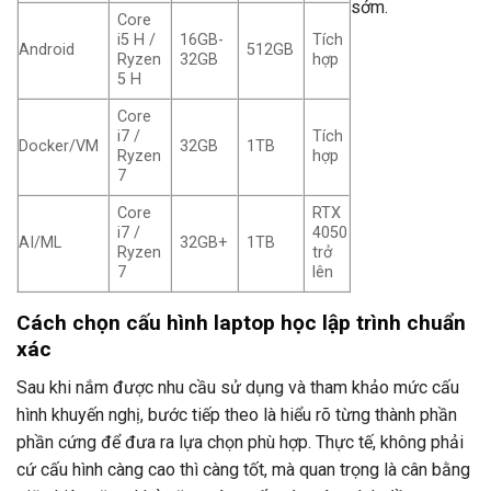
sớm.
Core
i5 H /
16GB-
Tích
Android
512GB
Ryzen
32GB
hợp
5 H
Core
i7 /
Tích
Docker/VM
32GB
1TB
Ryzen
hợp
7
Core
RTX
i7 /
4050
AI/ML
32GB+
1TB
Ryzen
trở
7
lên
Cách chọn cấu hình laptop học lập trình chuẩn
xác
Sau khi nắm được nhu cầu sử dụng và tham khảo mức cấu
hình khuyến nghị, bước tiếp theo là hiểu rõ từng thành phần
phần cứng để đưa ra lựa chọn phù hợp. Thực tế, không phải
cứ cấu hình càng cao thì càng tốt, mà quan trọng là cân bằng