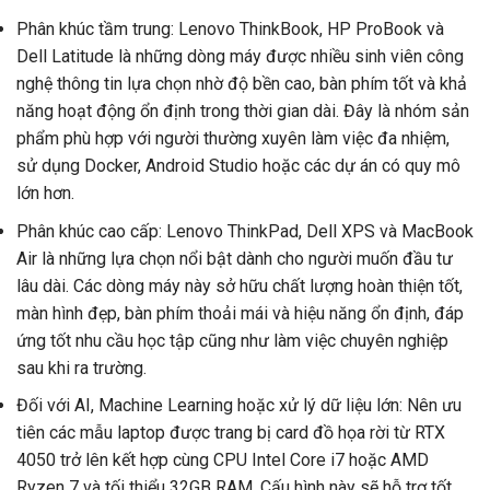
Phân khúc tầm trung: Lenovo ThinkBook, HP ProBook và
Dell Latitude là những dòng máy được nhiều sinh viên công
nghệ thông tin lựa chọn nhờ độ bền cao, bàn phím tốt và khả
năng hoạt động ổn định trong thời gian dài. Đây là nhóm sản
phẩm phù hợp với người thường xuyên làm việc đa nhiệm,
sử dụng Docker, Android Studio hoặc các dự án có quy mô
lớn hơn.
Phân khúc cao cấp: Lenovo ThinkPad, Dell XPS và MacBook
Air là những lựa chọn nổi bật dành cho người muốn đầu tư
lâu dài. Các dòng máy này sở hữu chất lượng hoàn thiện tốt,
màn hình đẹp, bàn phím thoải mái và hiệu năng ổn định, đáp
ứng tốt nhu cầu học tập cũng như làm việc chuyên nghiệp
sau khi ra trường.
Đối với AI, Machine Learning hoặc xử lý dữ liệu lớn: Nên ưu
tiên các mẫu laptop được trang bị card đồ họa rời từ RTX
4050 trở lên kết hợp cùng CPU Intel Core i7 hoặc AMD
Ryzen 7 và tối thiểu 32GB RAM. Cấu hình này sẽ hỗ trợ tốt