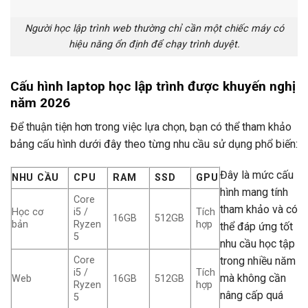
Người học lập trình web thường chỉ cần một chiếc máy có
hiệu năng ổn định để chạy trình duyệt.
Cấu hình laptop học lập trình được khuyến nghị
năm 2026
Để thuận tiện hơn trong việc lựa chọn, bạn có thể tham khảo
bảng cấu hình dưới đây theo từng nhu cầu sử dụng phổ biến:
Đây là mức cấu
NHU CẦU
CPU
RAM
SSD
GPU
hình mang tính
Core
tham khảo và có
Học cơ
i5 /
Tích
16GB
512GB
bản
Ryzen
hợp
thể đáp ứng tốt
5
nhu cầu học tập
Core
trong nhiều năm
i5 /
Tích
mà không cần
Web
16GB
512GB
Ryzen
hợp
nâng cấp quá
5