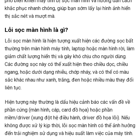
phổ biến khiến máy tính bị sọc màn hình và hướng dẫn cách
khắc phục nhanh chóng, giúp bạn sớm lấy lại hình ảnh hiển
thị sắc nét và mượt mà.
Lỗi sọc màn hình là gì?
Lỗi sọc màn hình là hiện tượng xuất hiện các đường sọc bất
thường trên màn hình máy tính, laptop hoặc màn hình rời, làm
giảm chất lượng hiển thị và gây khó chịu cho người dùng.
Các đường sọc này có thể xuất hiện theo chiều dọc, chiều
ngang, hoặc dưới dạng nhiễu, chớp nháy, và có thể có màu
sắc khác nhau như xanh, trắng, đen hoặc nhiều màu thay đổi
liên tục.
Hiện tượng này thường là dấu hiệu cảnh báo các vấn đề về
phần cứng (màn hình, cáp, card đồ họa) hoặc phần
mềm/driver (xung đột hệ điều hành, driver đồ họa lỗi). Nếu
không được xử lý kịp thời, lỗi sọc màn hình có thể ảnh hưởng
đến trải nghiệm sử dụng và hiệu suất làm việc của máy tính.