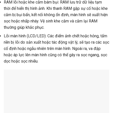
RAM lỗi hoặc khe cắm bám bụi: RAM lưu trữ dữ liệu tạm
thời để hiển thị hình ảnh. Khi thanh RAM gặp sự cố hoặc khe
cắm bị bụi bẩn, kết nối không ổn định, màn hình sẽ xuất hiện
sọc hoặc nhấp nháy. Vệ sinh khe cắm và cắm lại RAM
thường giúp khắc phục.
Lỗi màn hình (LCD/LED): Các điểm ảnh chết hoặc hỏng, tấm
nền bị lỗi do sản xuất hoặc tác động vật lý, sẽ tạo ra các sọc
cố định hoặc ngẫu nhiên trên màn hình. Ngoài ra, va đập
hoặc áp lực lên màn hình cũng có thể gây ra sọc ngang, sọc
dọc hoặc sọc nhiễu.