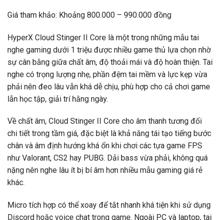
Giá tham khảo: Khoảng 800.000 – 990.000 đồng
HyperX Cloud Stinger II Core là một trong những mẫu tai
nghe gaming dưới 1 triệu được nhiều game thủ lựa chọn nhờ
sự cân bằng giữa chất âm, độ thoải mái và độ hoàn thiện. Tai
nghe có trọng lượng nhẹ, phần đệm tai mềm và lực kẹp vừa
phải nên đeo lâu vẫn khá dễ chịu, phù hợp cho cả chơi game
lẫn học tập, giải trí hằng ngày.
Về chất âm, Cloud Stinger II Core cho âm thanh tương đối
chi tiết trong tầm giá, đặc biệt là khả năng tái tạo tiếng bước
chân và âm định hướng khá ổn khi chơi các tựa game FPS
như Valorant, CS2 hay PUBG. Dải bass vừa phải, không quá
nặng nên nghe lâu ít bị bí âm hơn nhiều mẫu gaming giá rẻ
khác.
Micro tích hợp có thể xoay để tắt nhanh khá tiện khi sử dụng
Discord hoặc voice chat trong game. Ngoài PC và laptop, tai