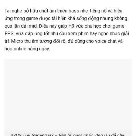
Tai nghe sở hữu chất âm thiên bass nhẹ, tiếng nổ và hiệu
ứng trong game được tái hiện khá sống động nhưng không
quá lấn dải mid. Điều này giúp H3 vừa phù hợp chơi game
FPS, vừa đáp ứng tốt nhu cầu xem phim hay nghe nhạc giải
trí. Micro thu âm tương đối rõ, đủ dùng cho voice chat và
họp online hằng ngày.
ASUS TUF Gaming H3 – Bền bỉ, bass chắc, đeo lâu dễ chịu.