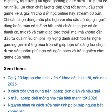
Hiện nay, thị trường tai nghe gaming giá rẻ dưới 1 triệu đã có
rất nhiều lựa chọn chất lượng, đáp ứng tốt từ nhu cầu chơi
game FPS, giải trí cho đến học online hay stream cơ bản.
Chỉ cần chọn đúng mẫu phù hợp với nhu cầu sử dụng, người
dùng hoàn toàn có thể sở hữu một chiếc tai nghe có âm
thanh ổn, mic rõ và cảm giác đeo thoải mái mà không cần
đầu tư quá nhiều chi phí. Hy vọng danh sách top tai nghe
gaming giá rẻ đáng mua trên sẽ giúp bạn dễ dàng lựa chọn
được sản phẩm phù hợp với ngân sách và trải nghiệm chơi
game của mình.
Xem thêm:
Gợi ý 10 laptop cho sinh viên Y khoa cấu hình tốt, nên mua
2026
8 cách xóa ứng dụng trên laptop đơn giản và hiệu quả
6 mẫu laptop dell mỏng nhẹ cấu hình mạnh tốt 2026
Nguyên nhân và cách sửa máy tính pc bị sập nguồn bật
không lên