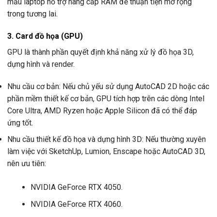
mẫu laptop hỗ trợ nâng cấp RAM để thuận tiện mở rộng
trong tương lai.
3. Card đồ họa (GPU)
GPU là thành phần quyết định khả năng xử lý đồ họa 3D,
dựng hình và render.
Nhu cầu cơ bản: Nếu chủ yếu sử dụng AutoCAD 2D hoặc các
phần mềm thiết kế cơ bản, GPU tích hợp trên các dòng Intel
Core Ultra, AMD Ryzen hoặc Apple Silicon đã có thể đáp
ứng tốt.
Nhu cầu thiết kế đồ họa và dựng hình 3D: Nếu thường xuyên
làm việc với SketchUp, Lumion, Enscape hoặc AutoCAD 3D,
nên ưu tiên:
NVIDIA GeForce RTX 4050.
NVIDIA GeForce RTX 4060.