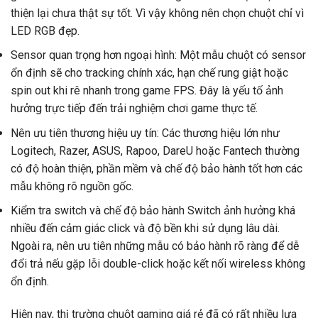
thiện lại chưa thật sự tốt. Vì vậy không nên chọn chuột chỉ vì
LED RGB đẹp.
Sensor quan trọng hơn ngoại hình: Một mẫu chuột có sensor
ổn định sẽ cho tracking chính xác, hạn chế rung giật hoặc
spin out khi rê nhanh trong game FPS. Đây là yếu tố ảnh
hưởng trực tiếp đến trải nghiệm chơi game thực tế.
Nên ưu tiên thương hiệu uy tín: Các thương hiệu lớn như
Logitech, Razer, ASUS, Rapoo, DareU hoặc Fantech thường
có độ hoàn thiện, phần mềm và chế độ bảo hành tốt hơn các
mẫu không rõ nguồn gốc.
Kiểm tra switch và chế độ bảo hành Switch ảnh hưởng khá
nhiều đến cảm giác click và độ bền khi sử dụng lâu dài.
Ngoài ra, nên ưu tiên những mẫu có bảo hành rõ ràng để dễ
đổi trả nếu gặp lỗi double-click hoặc kết nối wireless không
ổn định.
Hiện nay, thị trường chuột gaming giá rẻ đã có rất nhiều lựa