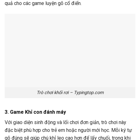
quả cho các game luyện gõ cổ điển.
Trò chơi khối rơi – Typingtop.com
3. Game Khỉ con đánh máy
Với giao diện sinh động và lối chơi đơn giản, trò chơi này
đặc biệt phù hợp cho trẻ em hoặc người mới học. Mỗi ký tự
gõ đúng sẽ giúp chú khỉ leo cao hơn để lấy chuối, trong khi