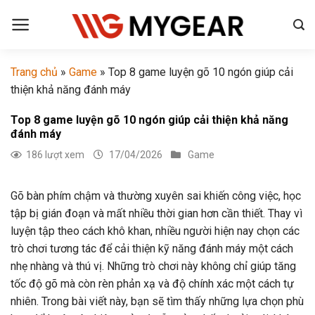
Chuyển
đến
nội
dung
Trang chủ
»
Game
»
Top 8 game luyện gõ 10 ngón giúp cải
thiện khả năng đánh máy
Top 8 game luyện gõ 10 ngón giúp cải thiện khả năng
đánh máy
186 lượt xem
17/04/2026
Game
Gõ bàn phím chậm và thường xuyên sai khiến công việc, học
tập bị gián đoạn và mất nhiều thời gian hơn cần thiết. Thay vì
luyện tập theo cách khô khan, nhiều người hiện nay chọn các
trò chơi tương tác để cải thiện kỹ năng đánh máy một cách
nhẹ nhàng và thú vị. Những trò chơi này không chỉ giúp tăng
tốc độ gõ mà còn rèn phản xạ và độ chính xác một cách tự
nhiên. Trong bài viết này, bạn sẽ tìm thấy những lựa chọn phù