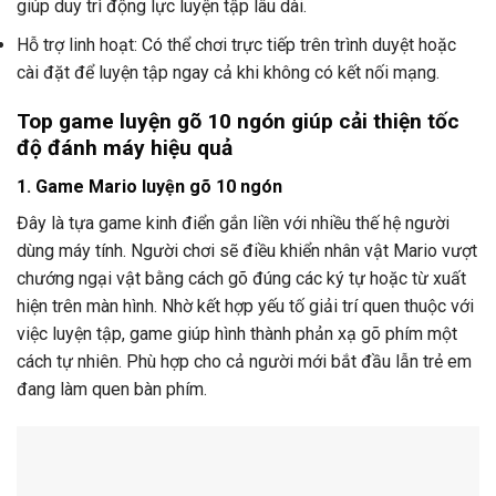
giúp duy trì động lực luyện tập lâu dài.
Hỗ trợ linh hoạt: Có thể chơi trực tiếp trên trình duyệt hoặc
cài đặt để luyện tập ngay cả khi không có kết nối mạng.
Top game luyện gõ 10 ngón giúp cải thiện tốc
độ đánh máy hiệu quả
1. Game Mario luyện gõ 10 ngón
Đây là tựa game kinh điển gắn liền với nhiều thế hệ người
dùng máy tính. Người chơi sẽ điều khiển nhân vật Mario vượt
chướng ngại vật bằng cách gõ đúng các ký tự hoặc từ xuất
hiện trên màn hình. Nhờ kết hợp yếu tố giải trí quen thuộc với
việc luyện tập, game giúp hình thành phản xạ gõ phím một
cách tự nhiên. Phù hợp cho cả người mới bắt đầu lẫn trẻ em
đang làm quen bàn phím.