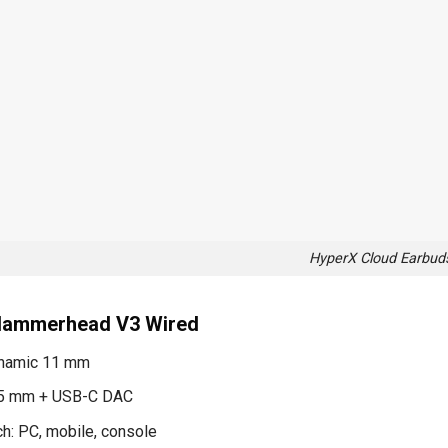
HyperX Cloud Earbuds
Hammerhead V3 Wired
ynamic 11 mm
3.5 mm + USB-C DAC
ch: PC, mobile, console