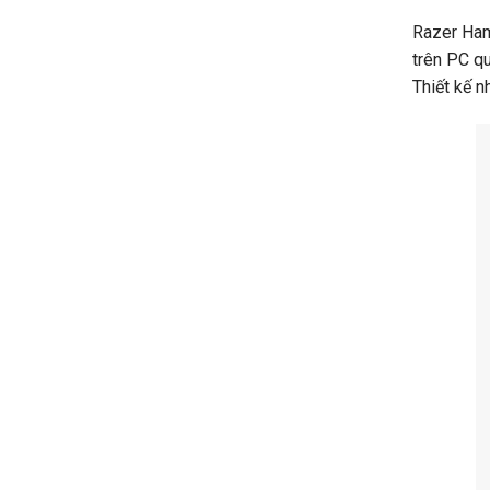
Razer Ham
trên PC qu
Thiết kế n