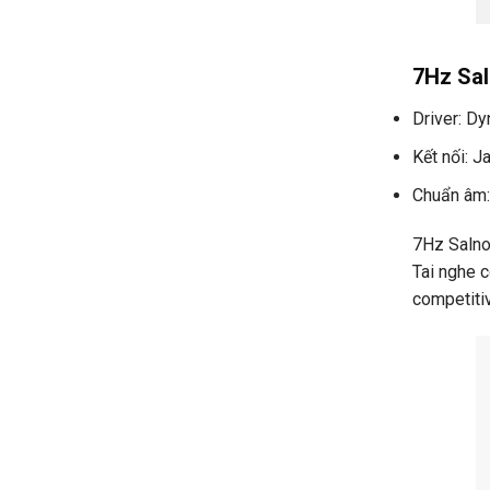
7Hz Sal
Driver: D
Kết nối: 
Chuẩn âm:
7Hz Salnot
Tai nghe 
competitiv