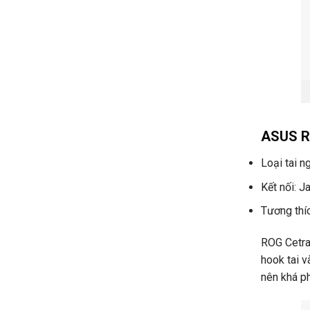
ASUS RO
Loại tai n
Kết nối: 
Tương thí
ROG Cetra 
hook tai v
nên khá p