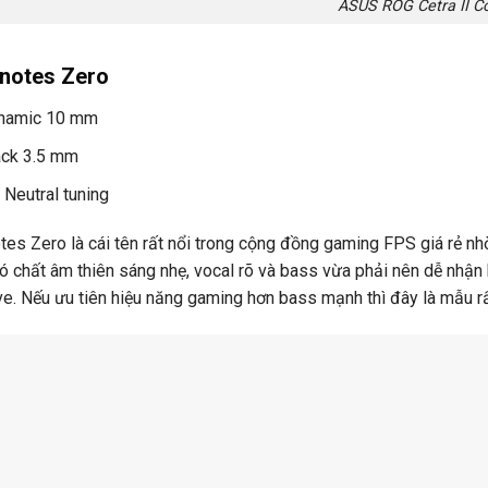
ASUS ROG Cetra II C
notes Zero
ynamic 10 mm
Jack 3.5 mm
 Neutral tuning
es Zero là cái tên rất nổi trong cộng đồng gaming FPS giá rẻ nhờ
có chất âm thiên sáng nhẹ, vocal rõ và bass vừa phải nên dễ nhậ
e. Nếu ưu tiên hiệu năng gaming hơn bass mạnh thì đây là mẫu rấ