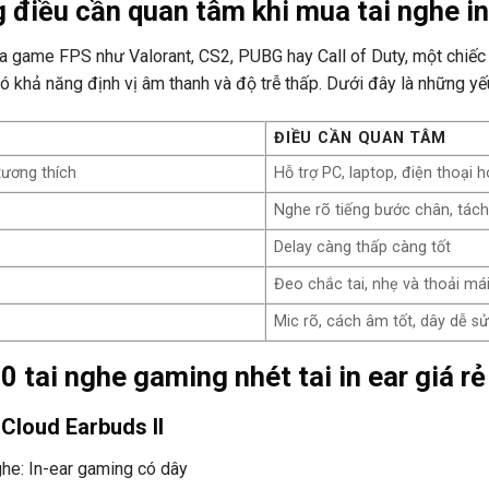
 điều cần quan tâm khi mua tai nghe i
a game FPS như Valorant, CS2, PUBG hay Call of Duty, một chiếc 
ó khả năng định vị âm thanh và độ trễ thấp. Dưới đây là những yế
ĐIỀU CẦN QUAN TÂM
tương thích
Hỗ trợ PC, laptop, điện thoại 
Nghe rõ tiếng bước chân, tách
Delay càng thấp càng tốt
Đeo chắc tai, nhẹ và thoải má
Mic rõ, cách âm tốt, dây dễ s
0 tai nghe gaming nhét tai in ear giá 
Cloud Earbuds II
ghe: In-ear gaming có dây