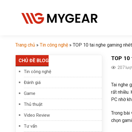
Chuyển
đến
nội
dung
Trang chủ
»
Tin công nghệ
»
TOP 10 tai nghe gaming nhét ta
TOP 10 t
CHỦ ĐỀ BLOG
207 lượ
Tin công nghệ
Đánh giá
Tai nghe g
rất nhiều.
Game
PC nhờ khả
Thủ thuật
Trong bài 
Video Review
chọn gamin
Tư vấn