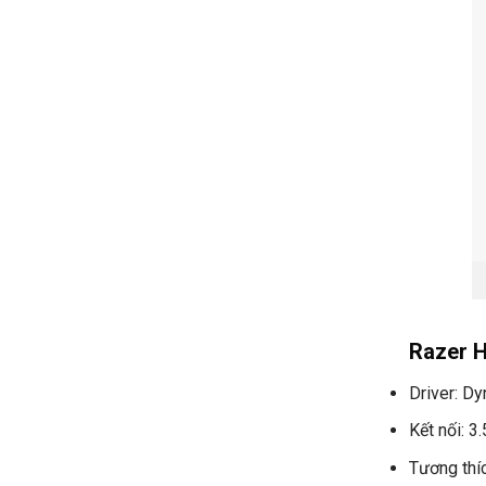
Razer 
Driver: D
Kết nối: 
Tương thí