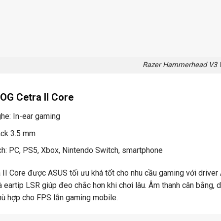
Razer Hammerhead V3 W
G Cetra II Core
ghe: In-ear gaming
Jack 3.5 mm
ch: PC, PS5, Xbox, Nintendo Switch, smartphone
II Core được ASUS tối ưu khá tốt cho nhu cầu gaming với driver 
à eartip LSR giúp đeo chắc hơn khi chơi lâu. Âm thanh cân bằng,
hù hợp cho FPS lẫn gaming mobile.