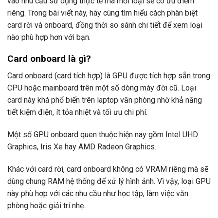
vào nhu cầu sử dụng thực tế mà mỗi loại sẽ có ưu điểm
riêng. Trong bài viết này, hãy cùng tìm hiểu cách phân biệt
card rời và onboard, đồng thời so sánh chi tiết để xem loại
nào phù hợp hơn với bạn.
Card onboard là gì?
Card onboard (card tích hợp) là GPU được tích hợp sẵn trong
CPU hoặc mainboard trên một số dòng máy đời cũ. Loại
card này khá phổ biến trên laptop văn phòng nhờ khả năng
tiết kiệm điện, ít tỏa nhiệt và tối ưu chi phí.
Một số GPU onboard quen thuộc hiện nay gồm Intel UHD
Graphics, Iris Xe hay AMD Radeon Graphics.
Khác với card rời, card onboard không có VRAM riêng mà sẽ
dùng chung RAM hệ thống để xử lý hình ảnh. Vì vậy, loại GPU
này phù hợp với các nhu cầu như học tập, làm việc văn
phòng hoặc giải trí nhẹ.