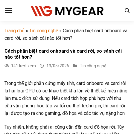
Chuyển
đến
nội
dung
Trang chủ
»
Tin công nghệ
»
Cách phân biệt card onboard và
card rời, so sánh cái nào tốt hơn?
Cách phân biệt card onboard và card rời, so sánh cái
nào tốt hơn?
141 lượt xem
13/05/2026
Tin công nghệ
Trong thế giới phần cứng máy tính, card onboard và card rời
là hai loại GPU có sự khác biệt khá lớn về thiết kế, hiệu năng
lẫn mục đích sử dụng. Nếu card tích hợp phù hợp với nhu
cầu văn phòng, học tập và tối ưu thời lượng pin, thì card rời
lại được tạo ra cho gaming, đồ họa và các tác vụ nặng hơn.
Tuy nhiên, không phải ai cũng cần đến card đồ họa rời. Tùy