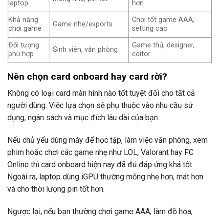
laptop
hơn
Khả năng
Chơi tốt game AAA,
Game nhẹ/esports
chơi game
setting cao
Đối tượng
Game thủ, designer,
Sinh viên, văn phòng
phù hợp
editor
Nên chọn card onboard hay card rời?
Không có loại card màn hình nào tốt tuyệt đối cho tất cả
người dùng. Việc lựa chọn sẽ phụ thuộc vào nhu cầu sử
dụng, ngân sách và mục đích lâu dài của bạn.
Nếu chủ yếu dùng máy để học tập, làm việc văn phòng, xem
phim hoặc chơi các game nhẹ như LOL, Valorant hay FC
Online thì card onboard hiện nay đã đủ đáp ứng khá tốt.
Ngoài ra, laptop dùng iGPU thường mỏng nhẹ hơn, mát hơn
và cho thời lượng pin tốt hơn.
Ngược lại, nếu bạn thường chơi game AAA, làm đồ họa,