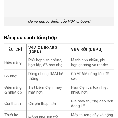
Ưu và nhược điểm của VGA onboard
Bảng so sánh tổng hợp
VGA ONBOARD
TIÊU CHÍ
VGA RỜI (DGPU)
(IGPU)
Phù hợp văn phòng,
Mạnh hơn nhiều, phù
Hiệu năng
học tập, đồ họa nhẹ
hợp gaming và render
Dùng chung RAM hệ
Có VRAM riêng tốc độ
Bộ nhớ
thống
cao
Điện năng
Tiết kiệm điện, máy
Hao điện và tỏa nhiệt
& nhiệt độ
mát hơn
nhiều hơn
Giá máy thường cao hơn
Giá thành
Chi phí thấp hơn
đáng kể
Thiết kế
Máy thường dày và nặng
Mỏng nhẹ, pin tốt